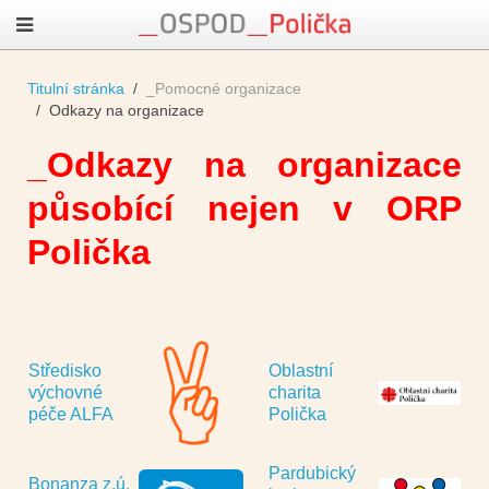
Titulní stránka
_Pomocné organizace
Odkazy na organizace
_Odkazy na organizace
působící nejen v ORP
Polička
Středisko
Oblastní
výchovné
charita
péče ALFA
Polička
Pardubický
Bonanza z.ú.