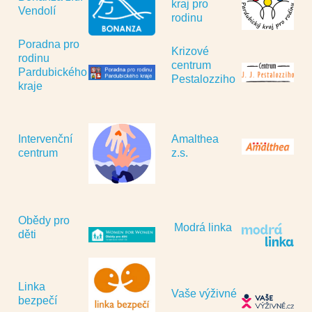
kraj pro
Vendolí
rodinu
Poradna pro
Krizové
rodinu
centrum
Pardubického
Pestalozziho
kraje
Intervenční
Amalthea
centrum
z.s.
Obědy pro
Modrá linka
děti
Linka
Vaše výživné
bezpečí