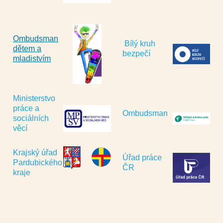
Ombudsman
Bílý kruh
dětem a
bezpečí
mladistvím
Ministerstvo
práce a
Ombudsman
sociálních
věcí
Krajský úřad
Úřad práce
Pardubického
ČR
kraje